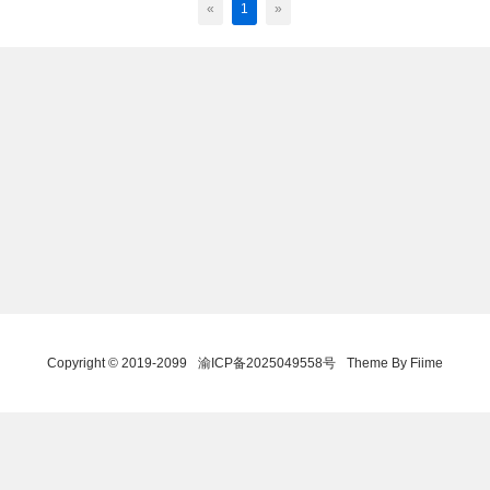
«
1
»
Copyright © 2019-2099
渝ICP备2025049558号
Theme By Fiime