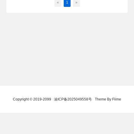
«
1
»
Copyright © 2019-2099
渝ICP备2025049558号
Theme By Fiime