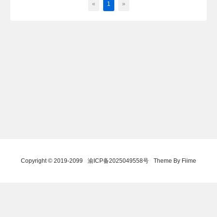
«
1
»
Copyright © 2019-2099
渝ICP备2025049558号
Theme By Fiime