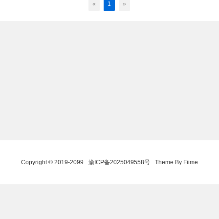
«
1
»
Copyright © 2019-2099
渝ICP备2025049558号
Theme By Fiime