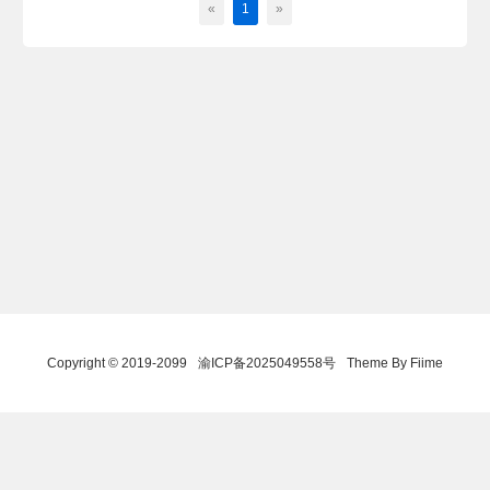
«
1
»
Copyright © 2019-2099
渝ICP备2025049558号
Theme By Fiime