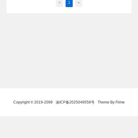
«
1
»
Copyright © 2019-2099
渝ICP备2025049558号
Theme By Fiime