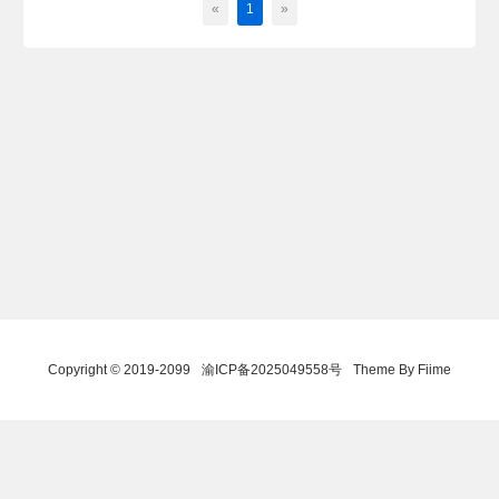
«
1
»
Copyright © 2019-2099
渝ICP备2025049558号
Theme By Fiime