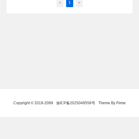
«
1
»
Copyright © 2019-2099
渝ICP备2025049558号
Theme By Fiime