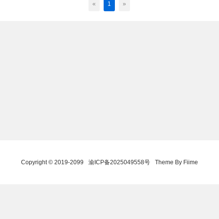
«
1
»
Copyright © 2019-2099
渝ICP备2025049558号
Theme By Fiime