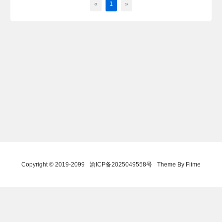
«
1
»
Copyright © 2019-2099
渝ICP备2025049558号
Theme By Fiime