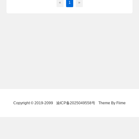
«
1
»
Copyright © 2019-2099
渝ICP备2025049558号
Theme By Fiime