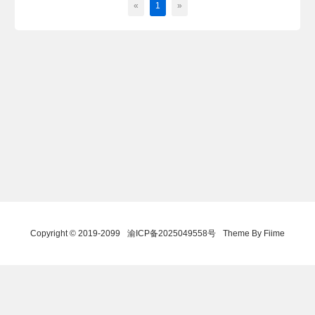
«
1
»
Copyright © 2019-2099
渝ICP备2025049558号
Theme By Fiime