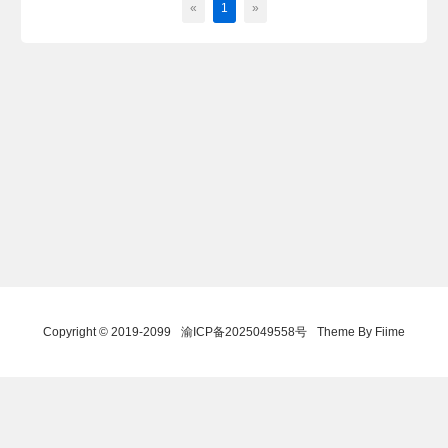
«
1
»
Copyright © 2019-2099
渝ICP备2025049558号
Theme By Fiime