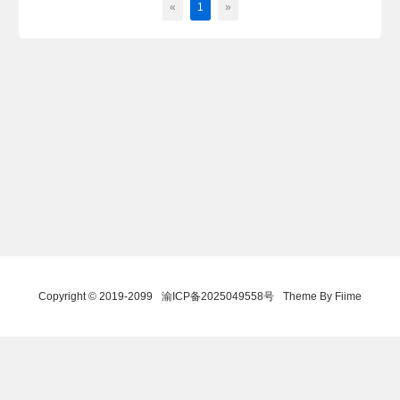
«
1
»
Copyright © 2019-2099
渝ICP备2025049558号
Theme By Fiime