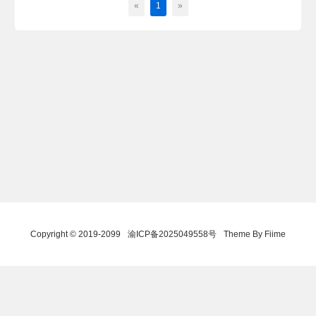
«
1
»
Copyright © 2019-2099
渝ICP备2025049558号
Theme By Fiime