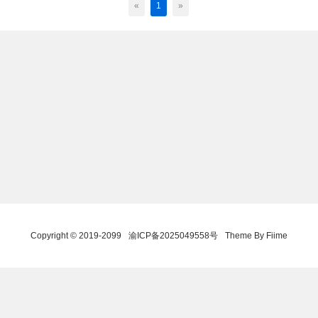
«
1
»
Copyright © 2019-2099
渝ICP备2025049558号
Theme By Fiime