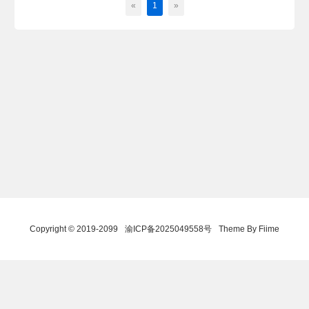
«
1
»
Copyright © 2019-2099
渝ICP备2025049558号
Theme By Fiime