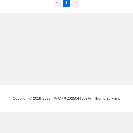
«
1
»
Copyright © 2019-2099
渝ICP备2025049558号
Theme By Fiime