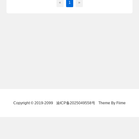
«
1
»
Copyright © 2019-2099
渝ICP备2025049558号
Theme By Fiime