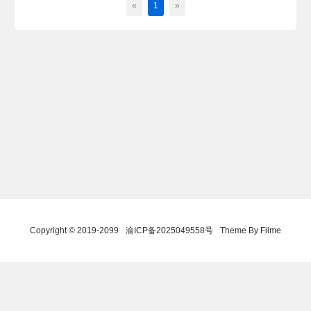
«
1
»
Copyright © 2019-2099
渝ICP备2025049558号
Theme By Fiime