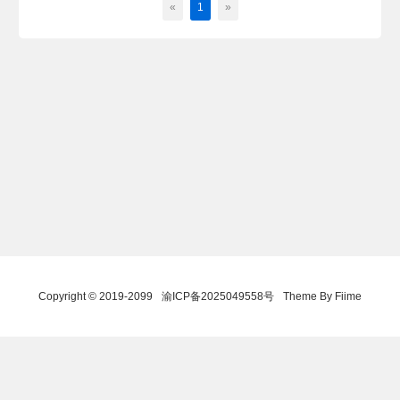
«
1
»
Copyright © 2019-2099
渝ICP备2025049558号
Theme By Fiime