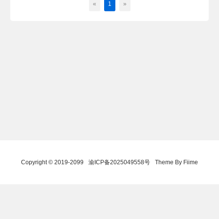
«
1
»
Copyright © 2019-2099
渝ICP备2025049558号
Theme By Fiime