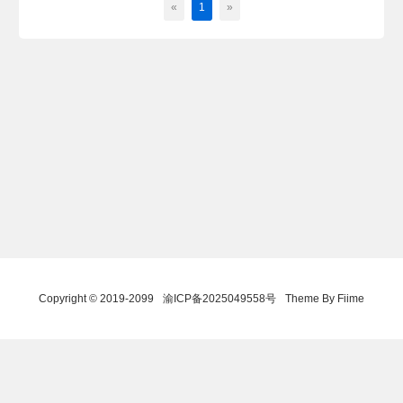
«
1
»
Copyright © 2019-2099
渝ICP备2025049558号
Theme By Fiime