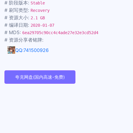
# 阶段版本:
Stable
# 刷写类型:
Recovery
# 资源大小:
2.1 GB
# 编译日期:
2020-01-07
# MD5:
6ea29705c90cc4c4ade27e32e3cd52d4
# 资源分享者铭牌:
QQ:741500926
夸克网盘(国内高速-免费)